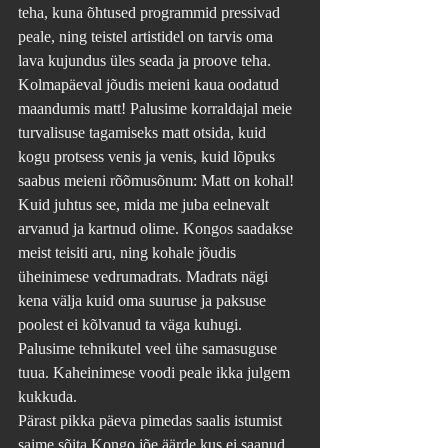
teha, kuna õhtused programmid pressivad 
peale, ning teistel artistidel on tarvis oma 
lava kujundus üles seada ja proove teha.
Kolmapäeval jõudis meieni kaua oodatud 
maandumis matt! Palusime korraldajal meie 
turvalisuse tagamiseks matt otsida, kuid 
kogu protsess venis ja venis, kuid lõpuks 
saabus meieni rõõmusõnum: Matt on kohal! 
Kuid juhtus see, mida me juba eelnevalt 
arvanud ja kartnud olime. Kongos saadakse 
meist teisiti aru, ning kohale jõudis 
üheinimese vedrumadrats. Madrats nägi 
kena välja kuid oma suuruse ja paksuse 
poolest ei kõlvanud ta väga kuhugi. 
Palusime tehnikutel veel ühe samasuguse 
tuua. Kaheinimese voodi peale ikka julgem 
kukkuda.  
Pärast pikka päeva pimedas saalis istumist 
saime sõita Kongo jõe äärde kus ei saanud 