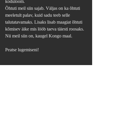
koduloom. 
Õhtuti meil siin sajab. Väljas on ka õhtuti 
meeletult palav, kuid sadu teeb selle 
talutatavamaks. Lisaks lisab maagiat õhtuti 
kõmisev äike mis lööb taeva täiesti roosaks. 
Nii meil siin on, kaugel Kongo maal.
Peatse lugemiseni!
Recent Posts
See All