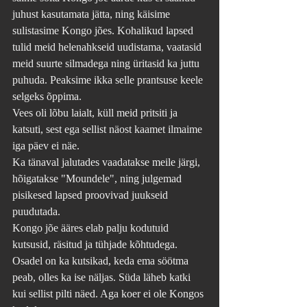
juhust kasutamata jätta, ning käisime 
sulistasime Kongo jões. Kohalikud lapsed 
tulid meid helenahkseid uudistama, vaatasid 
meid suurte silmadega ning üritasid ka juttu 
puhuda. Peaksime ikka selle prantsuse keele 
selgeks õppima. 
Vees oli lõbu laialt, küll meid pritsiti ja 
katsuti, sest ega sellist näost kaamet ilmaime 
iga päev ei näe.
Ka tänaval jalutades vaadatakse meile järgi, 
hõigatakse "Moundele", ning julgemad 
pisikesed lapsed proovivad juukseid 
puudutada. 
Kongo jõe ääres elab palju kodutuid 
kutsusid, räsitud ja tühjade kõhtudega. 
Osadel on ka kutsikad, keda ema söötma 
peab, olles ka ise näljas. Süda läheb katki 
kui sellist pilti näed. Aga koer ei ole Kongos 