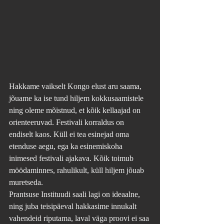
Hakkame vaikselt Kongo elust aru saama, 
jõuame ka ise tund hiljem kokkusaamistele 
ning oleme mõistnud, et kõik kellaajad on 
orienteeruvad. Festivali korraldus on 
endiselt kaos. Küll ei tea esinejad oma 
etenduse aegu, ega ka esinemiskoha 
inimesed festivali ajakava. Kõik toimub 
möödaminnes, rahulikult, küll hiljem jõuab 
muretseda. 
Prantsuse Instituudi saali lagi on ideaalne, 
ning juba teisipäeval hakkasime innukalt 
vahendeid riputama, laval väga proovi ei saa 